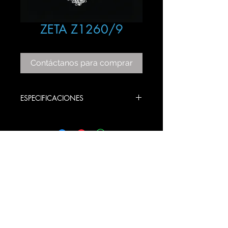
ZETA Z1260/9
Contáctanos para comprar
ESPECIFICACIONES
ITEM: Z1260/9
COLOR: CHROME
BULBS STYLE: GU10
PRODUCT SIZE:
60 ANCHO X 60 LARGO X 200
ALTO CM
© 2020 Gama Lux SA de CV