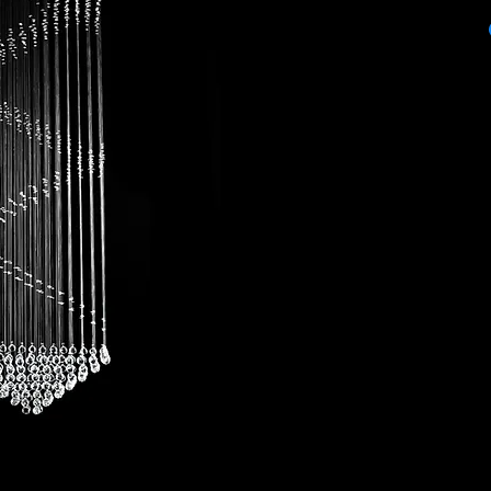
ITEM: Z1280/12
COLOR: CHROME
BULBS STYLE: GU10
PRODUCT SIZE:
80 ANCHO X 80 LA