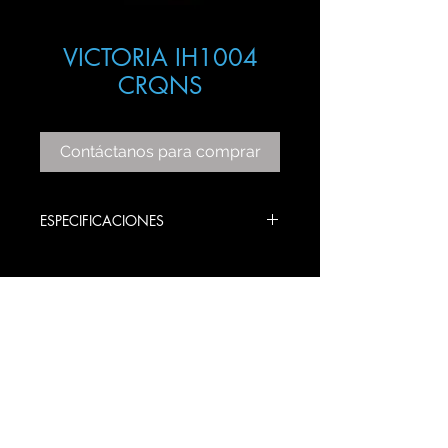
VICTORIA IH1004
CRQNS
Contáctanos para comprar
ESPECIFICACIONES
ITEM: IH1004
COLOR BASE: CRAQUELADO NEGRO
TRAMO CRISTAL: SMOKY
BULBS STYLE: E26
PRODUCT SIZE: 100 X 78 CM