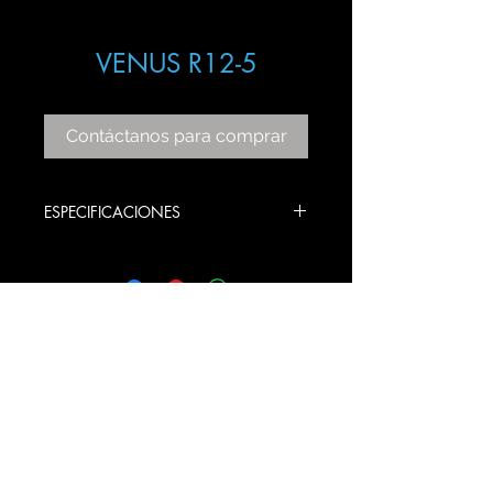
VENUS R12-5
Contáctanos para comprar
ESPECIFICACIONES
ITEM: R12-5
COLOR: CHROME
BULBS STYLE: GU10
PRODUCT SIZE:
1.00 ANCHO X 50 LARGO X 1.40
ALTO CM AJUSTABEL
© 2020 Gama Lux SA de CV