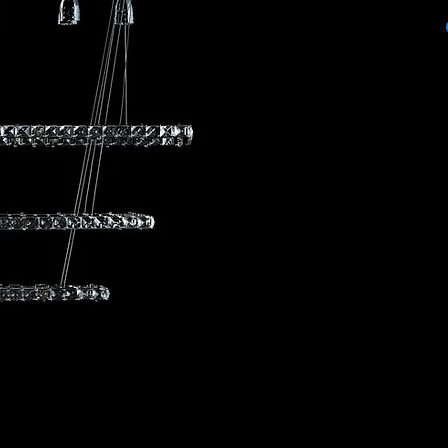
ITEM: R234-4
COLOR: CHROME
BULBS STYLE: GU10
PRODUCT SIZE:
80 ANCHO X 40 LAR