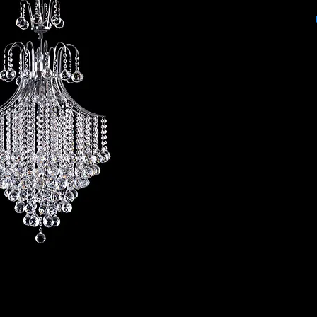
ITEM: PA-53
COLOR: GOLD / C
BULBS STYLE: E26
PRODUCT SIZE: 50