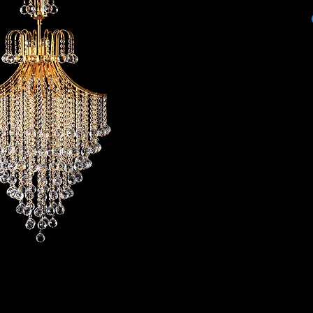
ITEM: PA-62
COLOR: GOLD / C
BULBS STYLE: E26
PRODUCT SIZE: 60 