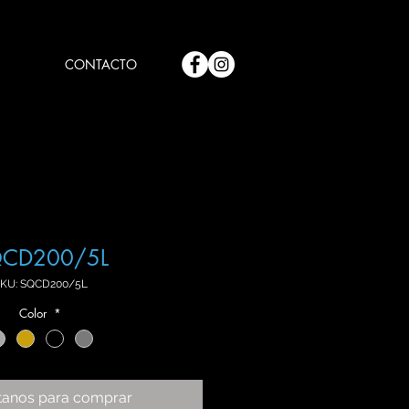
CONTACTO
CD200/5L
KU: SQCD200/5L
Color
*
tanos para comprar