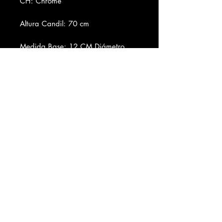
CH: Chrome
Altura Candil: 70 cm
Medida Base: 12 CM Diámetro
Medida Cristal con Cubierta:
3.5X24CM
© 2020 Gama Lux SA de CV
Todos los derechos reservados