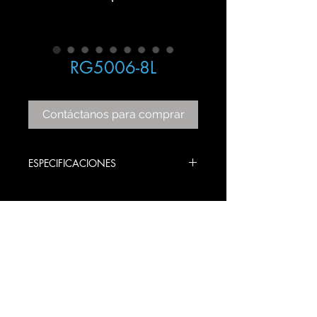
RG5006-8L
Contáctanos para comprar
ESPECIFICACIONES
COLECCIÓN: MARÍA THERESA
ITEM: RG5006-8L
COLOR: GOLD / CHROME
BULBS STYLE: E12
PRODUCT SIZE: 60 DIAMETRO X 63
ALTO