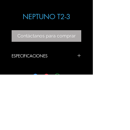
NEPTUNO T2-3
Contáctanos para comprar
ESPECIFICACIONES
ITEM: T2-3
COLOR: CHROME
BULBS STYLE: GU10
PRODUCT SIZE:
12 ANCHO X 25 LARGO X 84 ALTO
CM AJUSTABLE
© 2020 Gama Lux SA de CV