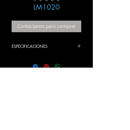
LM1020
Contáctanos para comprar
ESPECIFICACIONES
ITEM: LM1020
COLOR: CRISTAL
BULBS STYLE: E26
PRODUCT SIZE: BASE 14 ANCHO X
14 LARGO X 47 ALTO CM
© 2020 Gama Lux SA de CV
Todos los derechos reservados