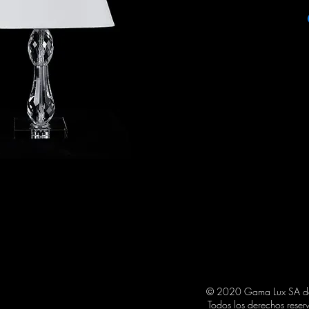
ITEM: LM1006
COLOR: CHROME
BULBS STYLE: E26
PRODUCT SIZE:
BASE 14 ANCHO X 
© 2020 Gama Lux SA 
Todos los derechos reser