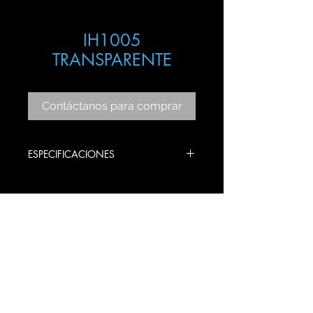
IH1005
TRANSPARENTE
Contáctanos para comprar
ESPECIFICACIONES
ITEM: IH1005
COLOR BASE: CRAQUELADO CAFÉ
TRAMO CRISTAL: TRANSPARENTE
BULBS STYLE: E26
PRODUCT SIZE:
107 DIAMETRO X 30 ALTO CM