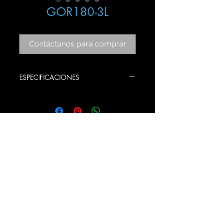
GOR180-3L
Contáctanos para comprar
ESPECIFICACIONES
ITEM: GOR180-3
COLOR: ORO ROSADO
BULBS STYLE: E26
PRODUCT SIZE:
12 ANCHO X 80 LARGO X 140
ALTO CM AJUSTABLE
© 2020 Gama Lux SA de CV
Todos los derechos reservados