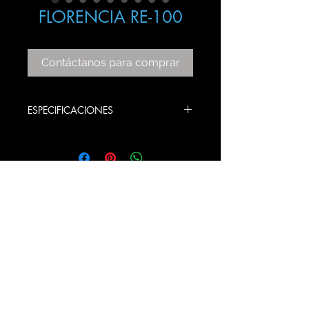
FLORENCIA RE-100
Contáctanos para comprar
ESPECIFICACIONES
ITEM: RE-100
COLOR: GOLD / CHROME
BULBS STYLE: E26
PRODUCT SIZE: 100 DIAMETRO X
105 ALTO CM
© 2020 Gama Lux SA de CV
Todos los derechos reservados