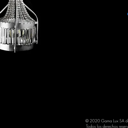
ITEM: EIMHE G
COLOR: PINTURA EL
BULBS STYLE: E26
PRODUCT SIZE: CAN
CANDIL 37 DIAM. 8
© 2020 Gama Lux SA 
Todos los derechos reser