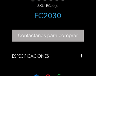
SKU: EC2030
EC2030
Contáctanos para comprar
ESPECIFICACIONES
ITEM: EC2030
COLOR: ACERO INOXIDABLE
BULBS STYLE: E26
PRODUCT SIZE: CANOPE 18 DIAM.
CANDIL 20X20 Y 30X30 X 65 ALTO
© 2020 Gama Lux SA de CV