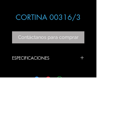
CORTINA 00316/3
Contáctanos para comprar
ESPECIFICACIONES
ITEM: 00316/3
COLOR: CHROME
BULBS STYLE: GU10
PRODUCT SIZE:
12 ANCHO X 60 LARGO X 65 ALTO
CM
© 2020 Gama Lux SA de CV