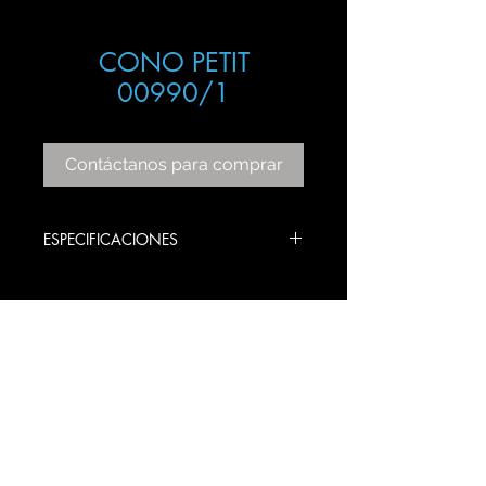
CONO PETIT
00990/1
Contáctanos para comprar
ESPECIFICACIONES
ITEM: 00990/1
COLOR: CHROME
BULBS STYLE: GU10
PRODUCT SIZE:
20 DIAMETRO X 30 ALTO CM