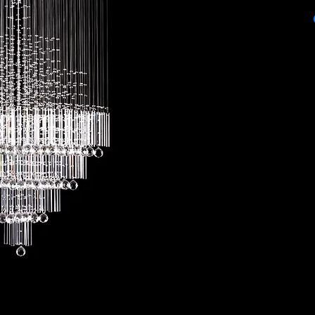
ITEM: 00530/8
COLOR: CHROME
BULBS STYLE: GU10
PRODUCT SIZE:
60 ANCHO X 60 LA