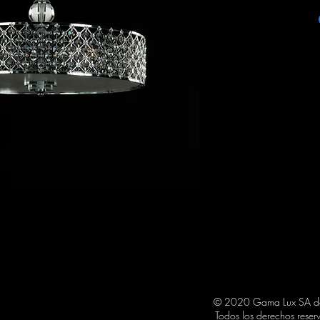
ITEM: R022-4
COLOR: CHROME
BULBS STYLE: E26
PRODUCT SIZE: 50 
© 2020 Gama Lux SA 
Todos los derechos reser