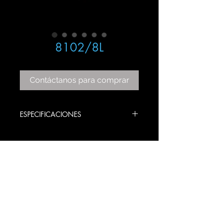
8102/8L
Contáctanos para comprar
ESPECIFICACIONES
TEM: 8102-8L
COLOR: AMBAR
BULBS STYLE: E12
PRODUCT SIZE: 80 DIAMETRO X 60
ALTO CM